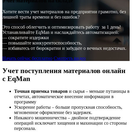
Учет материалов на складе
Хотите вести учет материалов на предприятии грамотно, без
лишней траты времени и без ошибок?
Это способ облегчить и оптимизировать работу за 1 день!
Устанавливайте EqMan и наслаждайтесь автоматизацией:
— сократите издержки
— повышайте конкурентоспособность,
— избавьтесь от бюрократии и забудьте о вечных недостачах.
Начать сейчас бесплатно
Смотреть видео
Учет поступления материалов онлайн
с EqMan
Точная приемка товаров
и сырья – меньше путаницы в
отчетах, автоматическое внесение информации в
программу
Ускорение работы – больше пропускная способность,
мгновенное оформление без задержек.
Никакого мошенничества – двойное подтверждение
операций исключает хищения и махинации со стороны
персонала.