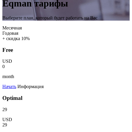
Eqman тарифы
Выберите план, который будет работать на Вас
Месячная
Годовая
+ скидка 10%
Free
USD
0
month
Начать
Информация
Optimal
29
USD
29