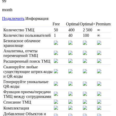
99
month
Подключить
Информация
Free
Optimal
Optimal+
Premium
Количество ТМЦ
50
400
2 500
∞
Количество пользователей
1
40
100
∞
Безопасное облачное
хранилище
Аналитика, отчеты
перемещений ТМЦ
Расширенный поиск ТМЦ
Сканируйте любые
существующие штрих-коды
и QR-коды
Генерируйте уникальные
QR-коды
Функция приема/передачи
ТМЦ между сотрудниками
Списание ТМЦ
Комплектация
Добавление Объектов и