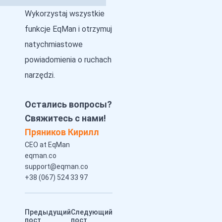
Wykorzystaj wszystkie
funkcje EqMan i otrzymuj
natychmiastowe
powiadomienia o ruchach
narzędzi.
Остались вопросы?
Свяжитесь с нами!
Пряников Кирилл
CEO at EqMan
eqman.co
support@eqman.co
+38 (067) 524 33 97
Предыдущий
Следующий
пост
пост