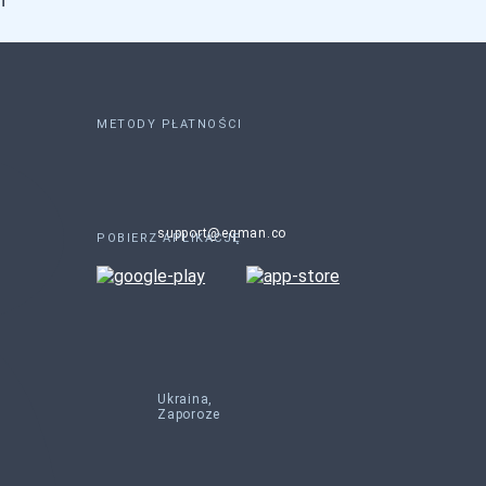
т
METODY PŁATNOŚCI
support@eqman.co
POBIERZ APLIKACJĘ
Ukraina,
Zaporoze