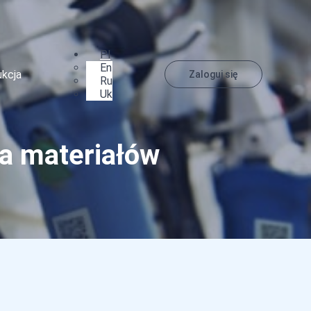
Pl
En
ukcja
Zaloguj się
Ru
Uk
ia materiałów