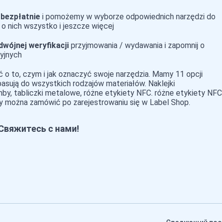
bezpłatnie
i pomożemy w wyborze odpowiednich narzędzi do
o nich wszystko i jeszcze więcej
dwójnej weryfikacji
przyjmowania / wydawania i zapomnij o
yjnych
ć o to, czym i jak oznaczyć swoje narzędzia. Mamy 11 opcji
pasują do wszystkich rodzajów materiałów. Naklejki
by, tabliczki metalowe, różne etykiety NFC. różne etykiety NFC
y można zamówić po zarejestrowaniu się w Label Shop.
Свяжитесь с нами!