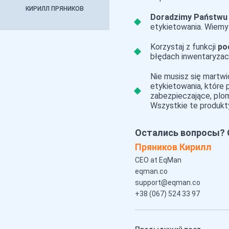
КИРИЛЛ ПРЯНИКОВ
Doradzimy Państwu 
etykietowania. Wiemy 
Korzystaj z funkcji
po
błędach inwentaryzac
Nie musisz się martwi
etykietowania, które 
zabezpieczające, plom
Wszystkie te produkt
Остались вопросы? 
Пряников Кирилл
CEO at EqMan
eqman.co
support@eqman.co
+38 (067) 524 33 97