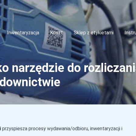
Inwentaryzacja
Koszt
Sklep z etykietami
Instr
o narzędzie do rozliczan
downictwie
i
przyspiesza procesy wydawania/odbioru, inwentaryzacji i