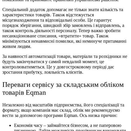
Спеціальний додаток допомагає не тільки знати кількість та
характеристики товарів. Також відстежується
місцезнаходження та відповідальні особи. Це гарантує
порядок зберігання, швидкий збір замовлень і відправлень, а
також контроль діяльності персоналу. Тепер важко зробити
несанкціоноване списання, «втратити» товар. Також
мінімізуються ненавмисні помилки, які неминуче притаманні
живим людям.
За наявності автоматизації товари, матеріали та розхідники не
будуть закінчуватися у самий невдалий момент, це
контролюватиметься. Це у довгостроковому періоді дає
зростання прибутку, лояльність клієнтів.
Переваги сервісу за складським обліком
товарів Eqman
Незалежно від масштабів підприємства, його спеціалізації та
формату, якщо компанія має склад, облік ми рекомендуємо
вести за допомогою програми Eqman. Ось низка причин:
Економія часу – займайтеся бізнесом, а не паперовою
тяганиною. Дайте можливість працівникам виконувати