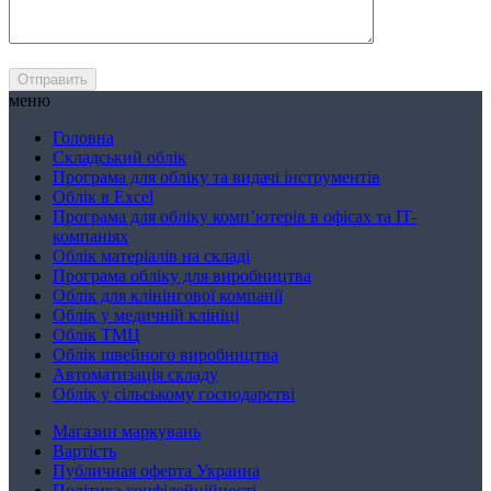
меню
Головна
Складський облік
Програма для обліку та видачі інструментів
Облік в Excel
Програма для обліку комп’ютерів в офісах та IT-
компаніях
Облік матеріалів на складі
Програма обліку для виробництва
Облік для клінінгової компанії
Облік у медичній клініці
Облік ТМЦ
Облік швейного виробництва
Автоматизація складу
Облік у сільському господарстві
Магазин маркувань
Вартість
Публичная оферта Украина
Політика конфідейційності