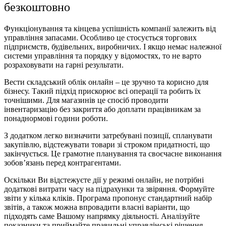
безкоштовно
Функціонування та кінцева успішність компанії залежить від
управління запасами. Особливо це стосується торгових
підприємств, будівельних, виробничих. І якщо немає належної
системи управління та порядку у відомостях, то не варто
розраховувати на гарні результати.
Вести складський облік онлайн – це зручно та корисно для
бізнесу. Такий підхід прискорює всі операції та робить їх
точнішими. Для магазинів це спосіб проводити
інвентаризацію без закриття або доплати працівникам за
понаднормові години роботи.
З додатком легко визначити затребувані позиції, спланувати
закупівлю, відстежувати товари зі строком придатності, що
закінчується. Це грамотне планування та своєчасне виконання
зобов’язань перед контрагентами.
Оскільки Ви відстежуєте дії у режимі онлайн, не потрібні
додаткові витрати часу на підрахунки та звіряння. Формуйте
звіти у кілька кліків. Програма пропонує стандартний набір
звітів, а також можна впровадити власні варіанти, що
підходять саме Вашому напрямку діяльності. Аналізуйте
показники та приймайте правильні управлінські рішення.