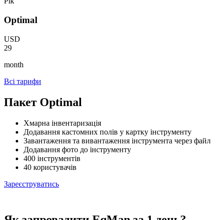
Рік
Optimal
USD
29
month
Всі тарифи
Пакет Optimal
Хмарна інвентаризація
Додавання кастомних полів у картку інструменту
Завантаження та вивантаження інструмента через файл
Додавання фото до інструменту
400 інструментів
40 користувачів
Зареєструватись
Як запровадити EqMan за 1 день?