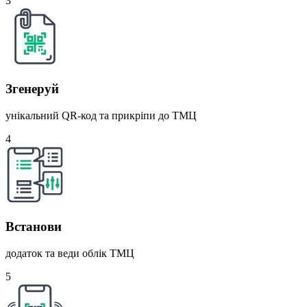
3
Згенеруй
унікальний QR-код та прикріпи до ТМЦ
4
Встанови
додаток та веди облік ТМЦ
5