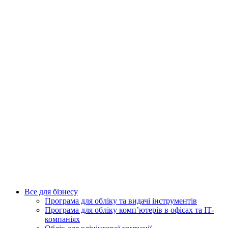
Все для бізнесу
Програма для обліку та видачі інструментів
Програма для обліку комп’ютерів в офісах та IT-
компаніях