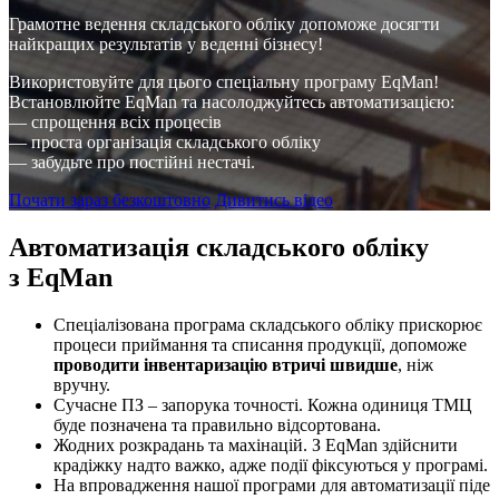
Грамотне ведення складського обліку допоможе досягти
найкращих результатів у веденні бізнесу!
Використовуйте для цього спеціальну програму EqMan!
Встановлюйте EqMan та насолоджуйтесь автоматизацією:
— спрощення всіх процесів
— проста організація складського обліку
— забудьте про постійні нестачі.
Почати зараз безкоштовно
Дивитись відео
Автоматизація складського обліку
з EqMan
Спеціалізована програма складського обліку прискорює
процеси приймання та списання продукції, допоможе
проводити інвентаризацію втричі швидше
, ніж
вручну.
Сучасне ПЗ – запорука точності. Кожна одиниця ТМЦ
буде позначена та правильно відсортована.
Жодних розкрадань та махінацій. З EqMan здійснити
крадіжку надто важко, адже події фіксуються у програмі.
На впровадження нашої програми для автоматизації піде