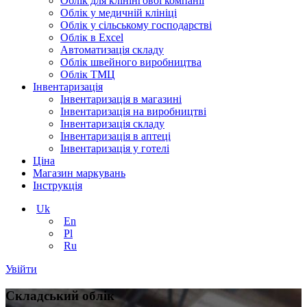
Облік для клінінгової компанії
Облік у медичній клініці
Облік у сільському господарстві
Облік в Excel
Автоматизація складу
Облік швейного виробництва
Облік ТМЦ
Інвентаризація
Інвентаризація в магазині
Інвентаризація на виробництві
Інвентаризація складу
Інвентаризація в аптеці
Інвентаризація у готелі
Ціна
Магазин маркувань
Інструкція
Uk
En
Pl
Ru
Увійти
Складський облік