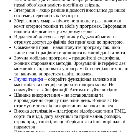
прямі обов’язки замість постійних звірянь.
Інтеграція – якщо раніше відомості вносилися до іншої
системи, переносіть їх без втрат.
Зберігання у хмарі – нічого не зникне у разі поломки
комп’ютерної техніки та збоїв у програмах. Інформація
надійно зберігається у хмарному сервісі.
Віддалений доступ – керівник у будь-який момент
отримує доступ до файлів без прив’язки до пристрою.
Обмеження прав – налаштовуйте програму так, щоб
лише певні працівники дивилися важливі дані та звіти.
Зручна мобільна програма – працюйте зі смартфона,
жодних стародавніх методів. Зрозумілий інтерфейс дає
можливість працювати у програмі без спеціальних знань
та навичок, впорається навіть новачок.
Гнучкі тарифи
– обирайте функціонал залежно від
масштабів та специфіки роботи підприємства. Не
сплачуйте за зайві функції. Автоматизуйте вигідно.
Швидке використання – на встановлення та
впровадження сервісу піде один день. Водночас Ви
отримуєте зиск від використання на роки вперед.
Висока деталізація – платформа відображає типи ТМЦ,
сорти та види, дату закупівлі та приймання, розміри,
строк придатності, місце зберігання та інші вирішальні
параметри.