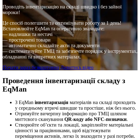
Проводіть інвентаризацію на складі швидко і без зайвої
мороки!
Це спосіб полегшити та оптимізувати роботу за 1 день!
Встановлюйте EqMan та оперативно знаходьте:
— надлишки та нестачі
— прострочені товари
— автоматично складайте акти та документи
— систематизуйте ТМЦ та забезпечте порядок у інструментах,
обладнанні та витратних матеріалах.
Почати зараз безкоштовно
Дивитись відео
Проведення інвентаризації складу з
EqMan
З EqMan
інвентаризація
матеріалів на складі проходить
у середньому втричі швидше та простіше, ніж без нього.
Отримуйте вичерпну інформацію про ТМЦ шляхом
миттєвого сканування
QR-коду або NFC-позначки
.
Створюйте об’єкти та локації, закріплюйте матеріальні
цінності за працівниками, щоб відстежувати
переміщення активів, легко їх знаходити у разі потреби.