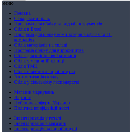
меню
Головна
Складський облік
Програма для обліку та видачі інструментів
Облік в Excel
Програма для обліку комп’ютерів в офісах та IT-
компаніях
Облік матеріалів на складі
Програма обліку для виробництва
Облік для клінінгової компанії
Облік у медичній клініці
Облік ТМЦ
Облік швейного виробництва
Автоматизація складу
Облік у сільському господарстві
Магазин маркувань
Вартість
Публичная оферта Украина
Політика конфідейційності
Інвентаризація у готелі
Інвентаризація в магазині
Інвентаризація на виробництві