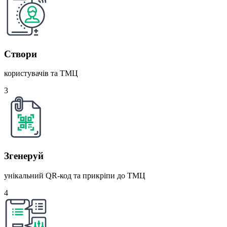
Створи
користувачів та ТМЦ
3
Згенеруй
унікальний QR-код та прикріпи до ТМЦ
4