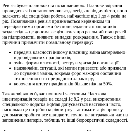
Ревізія буває плановою та позаплановою. Планове звіряння
проводиться із встановленою заздалегідь періодичністю, воно
залежить від специфіки роботи, найчастіше від 1 до 4 разів на
рік. Позапланова ревізія призначається керівником чи
перевіряючими органами без попередження працівників
заздалегідь – це допомагає дізнатися про реальний стан речей
на підприємстві, виявити випадки розкрадання. Також є інші
причини призначити позапланову перевірку:
передача власності іншому власнику, зміна матеріально-
відповідальних працівників;
зміна форми власності, реструктуризація організації;
надзвичайні ситуації, які могли призвести або призвели
до псування майна, зокрема форс-мажорні обставини
техногенного та природного характеру;
корочення штату працівників більше ніж на 50%.
Також звіряння буває повним і частковим. Часткова
інвентаризація товарів на складі 1с 8.2 у разі використання
спеціального додатка EqMan допускається настільки часто,
наскільки це потрібно керівництву – автоматизація процесу
допомагає зробити все швидко та точно, не витрачаючи час на
заповнення паперів, таблиць та інші бюрократичні складності.