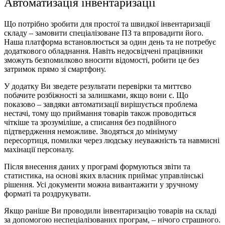
Автоматизація інвентаризації
Що потрібно зробити для простої та швидкої інвентаризації
складу – замовити спеціалізоване ПЗ та впровадити його.
Наша платформа встановлюється за один день та не потребує
додаткового обладнання. Навіть недосвідчені працівники
зможуть безпомилково вносити відомості, робити це без
затримок прямо зі смартфону.
У додатку Ви зведете результати перевірки та миттєво
побачите розбіжності за залишками, якщо вони є. Що
показово – завдяки автоматизації вирішується проблема
нестачі, тому що приймання товарів також проводиться
чіткіше та зрозуміліше, а списання без подвійного
підтвердження неможливе. Зводяться до мінімуму
пересортиця, помилки через людську неуважність та навмисні
махінації персоналу.
Після внесення даних у програмі формуються звіти та
статистика, на основі яких власник приймає управлінські
рішення. Усі документи можна вивантажити у зручному
форматі та роздрукувати.
Якщо раніше Ви проводили інвентаризацію товарів на складі
за допомогою неспеціалізованих програм, – нічого страшного.