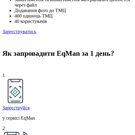
через файл
Додавання фото до ТМЦ
400 одиниць ТМЦ
40 користувачів
Зареєструватись
Як запровадити EqMan за 1 день?
1
Зареєструйся
у сервісі EqMan
2