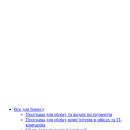
Все для бізнесу
Програма для обліку та видачі інструментів
Програма для обліку комп’ютерів в офісах та IT-
компаніях