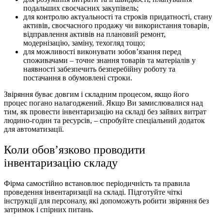
подальших своєчасних закупівель;
для контролю актуальності та строків придатності, стану
активів, своєчасного продажу чи використання товарів,
відправлення активів на плановий ремонт,
модернізацію, заміну, техогляд тощо;
для можливості виконувати зобов’язання перед
споживачами – точне знання товарів та матеріалів у
наявності забезпечить безперебійну роботу та
постачання в обумовлені строки.
Звіряння буває довгим і складним процесом, якщо його
процес погано налагоджений. Якщо Ви замислювалися над
тим, як провести інвентаризацію на складі без зайвих витрат
людино-годин та ресурсів, – спробуйте спеціальний додаток
для автоматизації.
Коли обов’язково проводити
інвентаризацію складу
Фірма самостійно встановлює періодичність та правила
проведення інвентаризації на складі. Підготуйте чіткі
інструкції для персоналу, які допоможуть робити звіряння без
затримок і спірних питань.