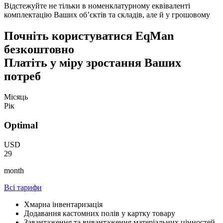
Відстежуйте не тільки в номенклатурному еквіваленті
комплектацію Ваших об’єктів та складів, але й у грошовому
Почніть користуватися EqMan
безкоштовно
Платіть у міру зростання Ваших
потреб
Місяць
Рік
Optimal
USD
29
month
Всі тарифи
Хмарна інвентаризація
Додавання кастомних полів у картку товару
Завантаження та вивантаження матеріальних цінностей