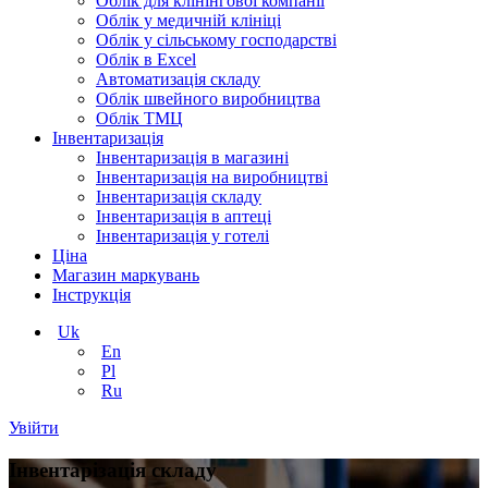
Облік для клінінгової компанії
Облік у медичній клініці
Облік у сільському господарстві
Облік в Excel
Автоматизація складу
Облік швейного виробництва
Облік ТМЦ
Інвентаризація
Інвентаризація в магазині
Інвентаризація на виробництві
Інвентаризація складу
Інвентаризація в аптеці
Інвентаризація у готелі
Ціна
Магазин маркувань
Інструкція
Uk
En
Pl
Ru
Увійти
Інвентарізація складу