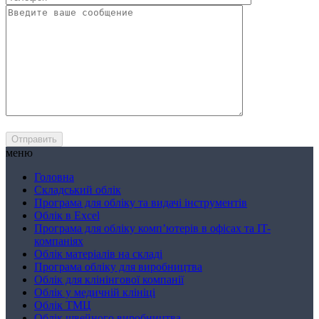
меню
Головна
Складський облік
Програма для обліку та видачі інструментів
Облік в Excel
Програма для обліку комп’ютерів в офісах та IT-
компаніях
Облік матеріалів на складі
Програма обліку для виробництва
Облік для клінінгової компанії
Облік у медичній клініці
Облік ТМЦ
Облік швейного виробництва