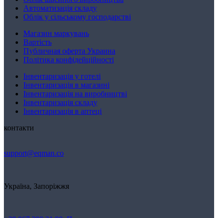
Автоматизація складу
Облік у сільському господарстві
Магазин маркувань
Вартість
Публичная оферта Украина
Політика конфідейційності
Інвентаризація у готелі
Інвентаризація в магазині
Інвентаризація на виробництві
Інвентаризація складу
Інвентаризація в аптеці
контакти
support@eqman.co
Україна, Запоріжжя