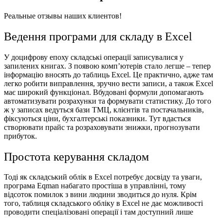
Реальные отзывы наших клиентов!
Ведення програми для складу в Excel
У доцифрову епоху складські операції записувалися у
запилених книгах. З появою комп’ютерів стало легше – тепер
інформацію вносять до таблиць Excel. Це практично, адже там
легко робити виправлення, зручно вести записи, а також Excel
має широкий функціонал. Вбудовані формули допомагають
автоматизувати розрахунки та формувати статистику. До того
ж у записах ведуться бази ТМЦ, клієнтів та постачальників,
фіксуються ціни, бухгалтерські показники. Тут вдасться
створювати прайс та розраховувати знижки, прогнозувати
прибуток.
Простота керування складом
Тоді як складський облік в Excel потребує досвіду та уваги,
програма Eqman набагато простіша в управлінні, тому
відсоток помилок з вини людини зводиться до нуля. Крім
того, таблиця складського обліку в Excel не дає можливості
проводити спеціалізовані операції і там доступний лише