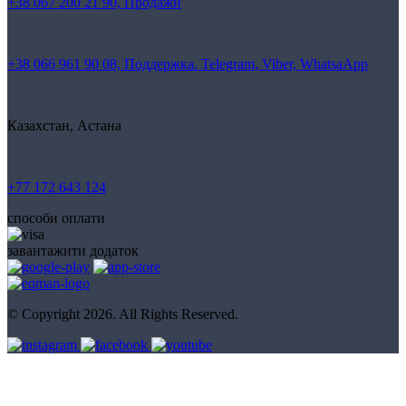
+38 067 200 21 90, Продажи
+38 066 961 90 08, Поддержка. Telegram, Viber, WhatsaApp
Казахстан, Астана
+77 172 643 124
способи оплати
завантажити додаток
© Copyright 2026. All Rights Reserved.