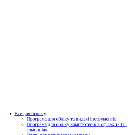
Все для бізнесу
Програма для обліку та видачі інструментів
Програма для обліку комп’ютерів в офісах та IT-
компаніях