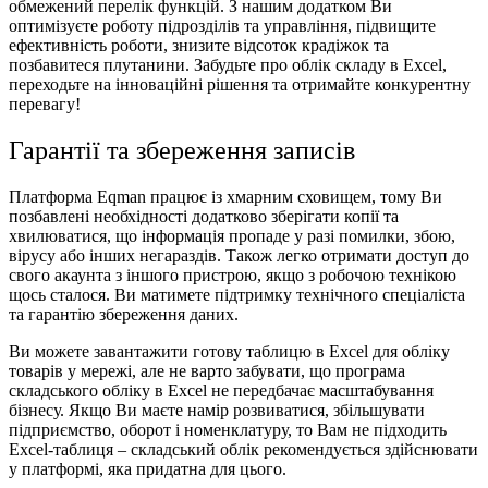
обмежений перелік функцій. З нашим додатком Ви
оптимізуєте роботу підрозділів та управління, підвищите
ефективність роботи, знизите відсоток крадіжок та
позбавитеся плутанини. Забудьте про облік складу в Excel,
переходьте на інноваційні рішення та отримайте конкурентну
перевагу!
Гарантії та збереження записів
Платформа Eqman працює із хмарним сховищем, тому Ви
позбавлені необхідності додатково зберігати копії та
хвилюватися, що інформація пропаде у разі помилки, збою,
вірусу або інших негараздів. Також легко отримати доступ до
свого акаунта з іншого пристрою, якщо з робочою технікою
щось сталося. Ви матимете підтримку технічного спеціаліста
та гарантію збереження даних.
Ви можете завантажити готову
таблицю в Excel для обліку
товарів у мережі, але не варто забувати, що програма
складського обліку в Excel не передбачає масштабування
бізнесу. Якщо Ви маєте намір розвиватися, збільшувати
підприємство, оборот і номенклатуру, то Вам не підходить
Excel-таблиця – складський облік рекомендується здійснювати
у платформі, яка придатна для цього.