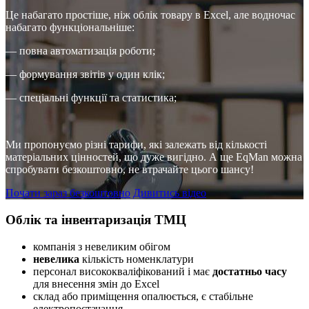
Це набагато простіше, ніж облік товару в Excel, але водночас
набагато функціональніше:
— повна автоматизація роботи;
— формування звітів у один клік;
— спеціальні функції та статистика;
Ми пропонуємо різні тарифи, які залежать від кількості
матеріальних цінностей, що дуже вигідно. А ще EqMan можна
спробувати безкоштовно, не втрачайте цього шансу!
Почати зараз безкоштовно
Дивитись відео
Облік та інвентаризація ТМЦ
компанія з невеликим обігом
невелика
кількість номенклатури
персонал висококваліфікований і має
достатньо часу
для внесення змін до Excel
склад або приміщення опалюється, є стабільне
електропостачання