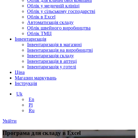
Облік для клінінгової компанії
Облік у медичній клініці
Облік у сільському господарстві
Облік в Excel
Автоматизація складу
Облік швейного виробництва
Облік ТМЦ
Інвентаризація
Інвентаризація в магазині
Інвентаризація на виробництві
Інвентаризація складу
Інвентаризація в аптеці
Інвентаризація у готелі
Ціна
Магазин маркувань
Інструкція
Uk
En
Pl
Ru
Увійти
Програма для складу в Excel