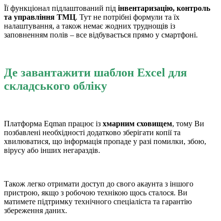
Її функціонал підлаштований під
інвентаризацію, контроль
та управління ТМЦ
. Тут не потрібні формули та їх
налаштування, а також немає жодних труднощів із
заповненням полів – все відбувається прямо у смартфоні.
Де завантажити шаблон Excel для
складського обліку
Платформа Eqman працює із
хмарним сховищем
, тому Ви
позбавлені необхідності додатково зберігати копії та
хвилюватися, що інформація пропаде у разі помилки, збою,
вірусу або інших негараздів.
Також легко отримати доступ до свого акаунта з іншого
пристрою, якщо з робочою технікою щось сталося. Ви
матимете підтримку технічного спеціаліста та гарантію
збереження даних.